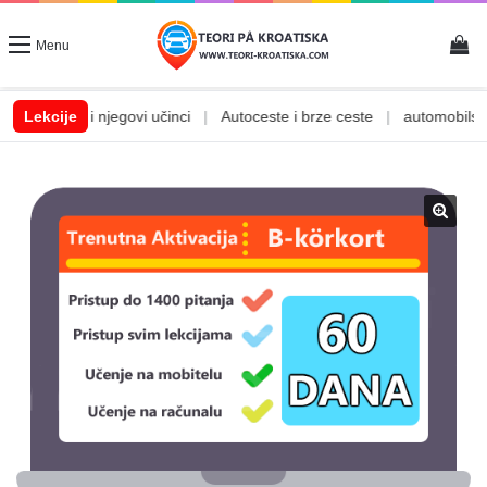
Vi
Menu
Alkohol i njegovi učinci
Lekcije
|
Autoceste i brze ceste
|
automobilske te