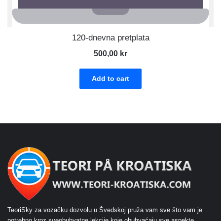
120-dnevna pretplata
500,00
kr
Add to cart
TeoriSky za vozačku dozvolu u Švedskoj pruža vam sve što vam je
potrebno kroz sveobuhvatne lekcije koje obuhvaćaju sve aspekte