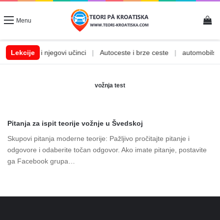
Vi
Menu
|
Lekcije
Alkohol i njegovi učinci
|
Autoceste i brze ceste
|
automobilske 
vožnja test
Pitanja za ispit teorije vožnje u Švedskoj
Skupovi pitanja moderne teorije: Pažljivo pročitajte pitanje i
odgovore i odaberite točan odgovor. Ako imate pitanje, postavite
ga Facebook grupa…