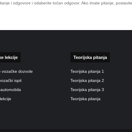
 pitanje i odgovore i odaberite točan odgovor. Ako imate pitanje, posta
ke lekcije
Teorijska pitanja
e vozačke dozvole
Teorijska pitanja 1
vozački ispit
Teorijska pitanja 2
 automobila
Teorijska pitanja 3
lekcije
Teorijska pitanja