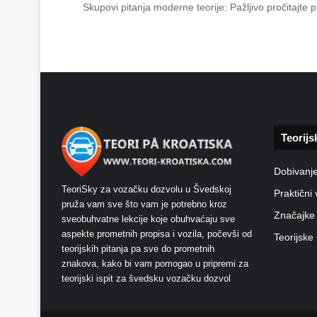
Skupovi pitanja moderne teorije: Pažljivo pročitajte
Teorijs
Dobivanj
TeoriSky za vozačku dozvolu u Švedskoj
Praktični 
pruža vam sve što vam je potrebno kroz
Značajke
sveobuhvatne lekcije koje obuhvaćaju sve
aspekte prometnih propisa i vozila, počevši od
Teorijske 
teorijskih pitanja pa sve do prometnih
znakova, kako bi vam pomogao u pripremi za
teorijski ispit za švedsku vozačku dozvol