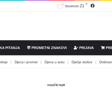
℃
Facebook
21
Stockholm
KA PITANJA
PROMETNI ZNAKOVI
PRIJAVA
PRE
e
|
Djeca i promet
|
Djeca u autu
|
Dječje stolice
|
Dobivanje v
vozački ispit