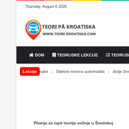
Thursday, August 6 2026
DOM
TEORIJSKE LEKCIJE
TEORIJS
estovna polja i oznake
Lekcije
|
Dijelovi motora automobila
|
divlje životinj
Pitanja za ispit teorije vožnje u Švedskoj