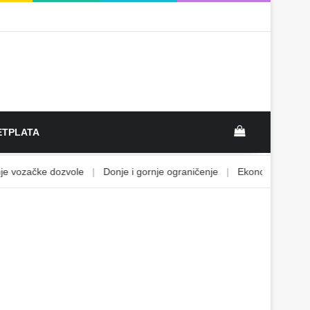
View your sh
TPLATA
ozačke dozvole
|
Donje i gornje ograničenje
|
Ekonomsko vodstvo