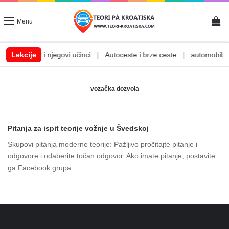
Vi
Menu
|
Lekcije
Alkohol i njegovi učinci
|
Autoceste i brze ceste
|
automobilske
vozačka dozvola
Pitanja za ispit teorije vožnje u Švedskoj
Skupovi pitanja moderne teorije: Pažljivo pročitajte pitanje i
odgovore i odaberite točan odgovor. Ako imate pitanje, postavite
ga Facebook grupa…