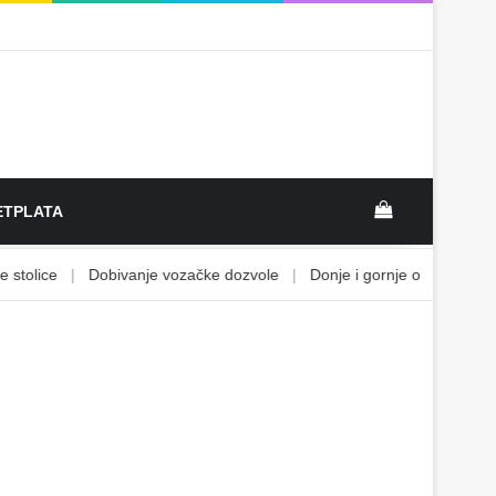
View your sh
TPLATA
olice
|
Dobivanje vozačke dozvole
|
Donje i gornje ograničenje
|