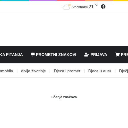
℃
Facebook
21
Stockholm
KA PITANJA
PROMETNI ZNAKOVI
PRIJAVA
PRE
bila
|
divlje životinje
|
Djeca i promet
|
Djeca u autu
|
Dječje st
učenje znakova