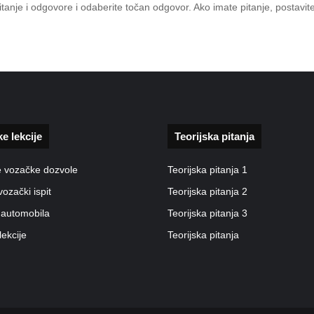
 pitanje i odgovore i odaberite točan odgovor. Ako imate pitanje, posta
ke lekcije
Teorijska pitanja
e vozačke dozvole
Teorijska pitanja 1
vozački ispit
Teorijska pitanja 2
 automobila
Teorijska pitanja 3
lekcije
Teorijska pitanja