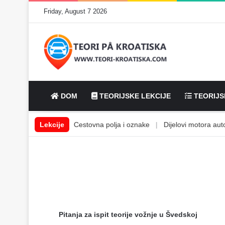
Friday, August 7 2026
DOM
TEORIJSKE LEKCIJE
TEORIJS
bilske tekućine
Lekcije
|
Cestovna polja i oznake
|
Dijelovi motora automo
Pitanja za ispit teorije vožnje u Švedskoj