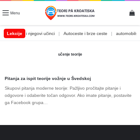
Vi
Menu
|
Alkohol i njegovi učinci
Lekcije
|
Autoceste i brze ceste
|
automobilske 
učenje teorije
Pitanja za ispit teorije vožnje u Švedskoj
Skupovi pitanja moderne teorije: Pažljivo pročitajte pitanje i
odgovore i odaberite točan odgovor. Ako imate pitanje, postavite
ga Facebook grupa…