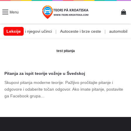
Vi
Menu
|
Lekcije
Alkohol i njegovi učinci
|
Autoceste i brze ceste
|
automobilske
test pitanja
Pitanja za ispit teorije vožnje u Švedskoj
Skupovi pitanja moderne teorije: Pažljivo pročitajte pitanje i
odgovore i odaberite točan odgovor. Ako imate pitanje, postavite
ga Facebook grupa…