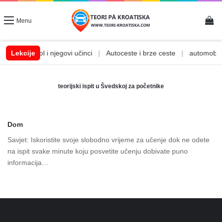
Vi
Menu
a
|
Lekcije
Alkohol i njegovi učinci
|
Autoceste i brze ceste
|
automobilsk
teorijski ispit u Švedskoj za početnike
Dom
Savjet: Iskoristite svoje slobodno vrijeme za učenje dok ne odete
na ispit svake minute koju posvetite učenju dobivate puno
informacija…