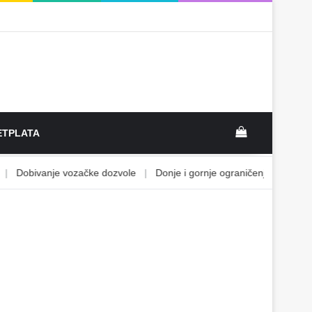
View your sh
TPLATA
Dobivanje vozačke dozvole
|
Donje i gornje ograničenje
|
Ekonoms