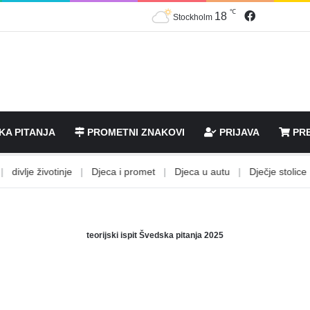
℃
Facebook
18
Stockholm
KA PITANJA
PROMETNI ZNAKOVI
PRIJAVA
PRE
ivlje životinje
|
Djeca i promet
|
Djeca u autu
|
Dječje stolice
|
teorijski ispit Švedska pitanja 2025