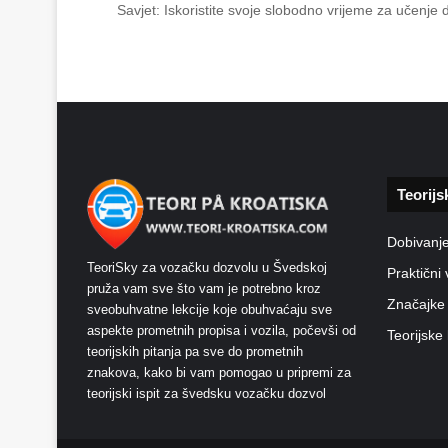
Savjet: Iskoristite svoje slobodno vrijeme za učenje
Teorijs
Dobivanj
TeoriSky za vozačku dozvolu u Švedskoj
Praktični 
pruža vam sve što vam je potrebno kroz
Značajke
sveobuhvatne lekcije koje obuhvaćaju sve
aspekte prometnih propisa i vozila, počevši od
Teorijske 
teorijskih pitanja pa sve do prometnih
znakova, kako bi vam pomogao u pripremi za
teorijski ispit za švedsku vozačku dozvol