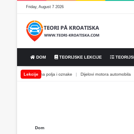
Friday, August 7 2026
DOM
TEORIJSKE LEKCIJE
TEORIJS
kućine
|
Cestovna polja i oznake
Lekcije
|
Dijelovi motora automobila
|
d
Dom