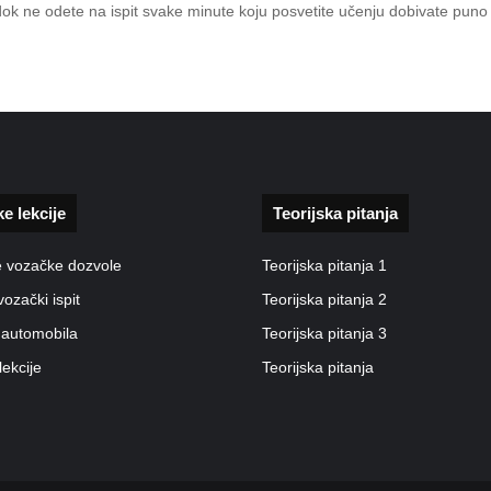
 dok ne odete na ispit svake minute koju posvetite učenju dobivate pun
ke lekcije
Teorijska pitanja
e vozačke dozvole
Teorijska pitanja 1
vozački ispit
Teorijska pitanja 2
 automobila
Teorijska pitanja 3
lekcije
Teorijska pitanja