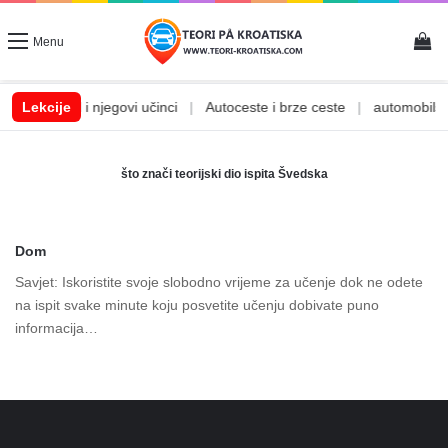
Vi
Menu
|
Lekcije
Alkohol i njegovi učinci
|
Autoceste i brze ceste
|
automobilske
što znači teorijski dio ispita Švedska
Dom
Savjet: Iskoristite svoje slobodno vrijeme za učenje dok ne odete
na ispit svake minute koju posvetite učenju dobivate puno
informacija…