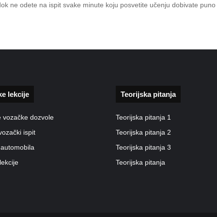
 dok ne odete na ispit svake minute koju posvetite učenju dobivate pun
ke lekcije
Teorijska pitanja
e vozačke dozvole
Teorijska pitanja 1
vozački ispit
Teorijska pitanja 2
 automobila
Teorijska pitanja 3
lekcije
Teorijska pitanja