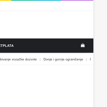
View your sh
TPLATA
anje vozačke dozvole
|
Donje i gornje ograničenje
|
Ekonomsko vo