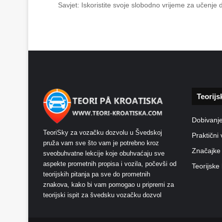
Savjet: Iskoristite svoje slobodno vrijeme za učenje
Teorijs
Dobivanj
TeoriSky za vozačku dozvolu u Švedskoj
Praktični 
pruža vam sve što vam je potrebno kroz
Značajke
sveobuhvatne lekcije koje obuhvaćaju sve
aspekte prometnih propisa i vozila, počevši od
Teorijske 
teorijskih pitanja pa sve do prometnih
znakova, kako bi vam pomogao u pripremi za
teorijski ispit za švedsku vozačku dozvol