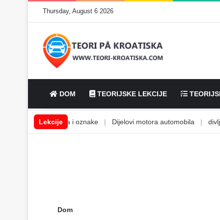
Thursday, August 6 2026
DOM
TEORIJSKE LEKCIJE
TEORIJS
e
|
Cestovna polja i oznake
Lekcije
|
Dijelovi motora automobila
|
divlje ž
Dom