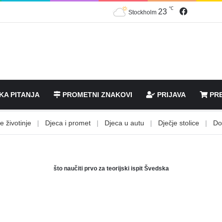
℃
Facebook
23
Stockholm
KA PITANJA
PROMETNI ZNAKOVI
PRIJAVA
PRE
ivotinje
|
Djeca i promet
|
Djeca u autu
|
Dječje stolice
|
Dobiv
što naučiti prvo za teorijski ispit Švedska