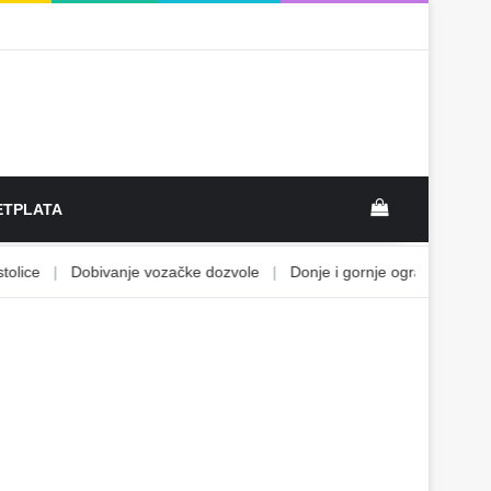
View your sh
TPLATA
ce
|
Dobivanje vozačke dozvole
|
Donje i gornje ograničenje
|
Ek