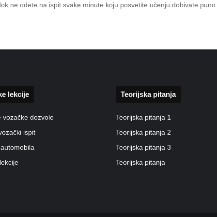
 dok ne odete na ispit svake minute koju posvetite učenju dobivate pun
ke lekcije
Teorijska pitanja
e vozačke dozvole
Teorijska pitanja 1
vozački ispit
Teorijska pitanja 2
 automobila
Teorijska pitanja 3
lekcije
Teorijska pitanja