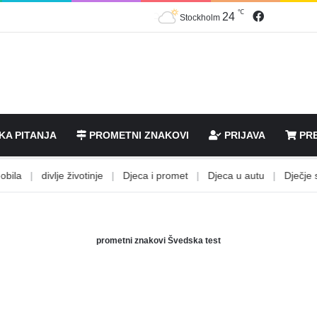
℃
Facebook
24
Stockholm
KA PITANJA
PROMETNI ZNAKOVI
PRIJAVA
PRE
a
|
divlje životinje
|
Djeca i promet
|
Djeca u autu
|
Dječje stoli
prometni znakovi Švedska test