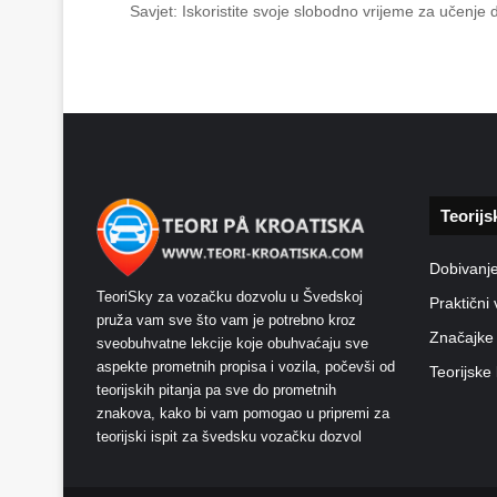
Savjet: Iskoristite svoje slobodno vrijeme za učenje
Teorijs
Dobivanj
TeoriSky za vozačku dozvolu u Švedskoj
Praktični 
pruža vam sve što vam je potrebno kroz
Značajke
sveobuhvatne lekcije koje obuhvaćaju sve
aspekte prometnih propisa i vozila, počevši od
Teorijske 
teorijskih pitanja pa sve do prometnih
znakova, kako bi vam pomogao u pripremi za
teorijski ispit za švedsku vozačku dozvol