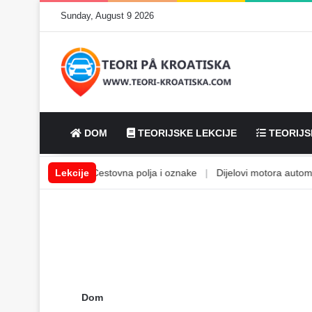
Sunday, August 9 2026
DOM
TEORIJSKE LEKCIJE
TEORIJS
ske tekućine
Lekcije
|
Cestovna polja i oznake
|
Dijelovi motora automobil
Dom