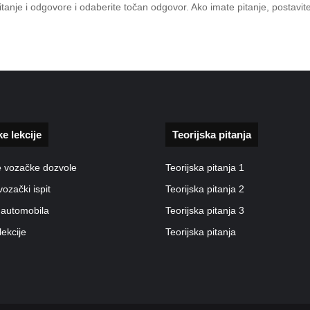
 pitanje i odgovore i odaberite točan odgovor. Ako imate pitanje, posta
ke lekcije
Teorijska pitanja
e vozačke dozvole
Teorijska pitanja 1
vozački ispit
Teorijska pitanja 2
 automobila
Teorijska pitanja 3
lekcije
Teorijska pitanja