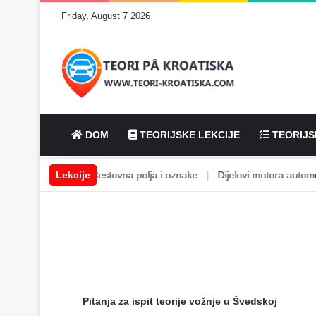
Friday, August 7 2026
DOM
TEORIJSKE LEKCIJE
TEORIJS
ske tekućine
Lekcije
|
Cestovna polja i oznake
|
Dijelovi motora automobil
Pitanja za ispit teorije vožnje u Švedskoj