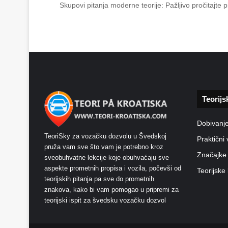
Skupovi pitanja moderne teorije: Pažljivo pročitajte
Teorijs
Dobivanj
TeoriSky za vozačku dozvolu u Švedskoj
Praktični 
pruža vam sve što vam je potrebno kroz
Značajke
sveobuhvatne lekcije koje obuhvaćaju sve
aspekte prometnih propisa i vozila, počevši od
Teorijske 
teorijskih pitanja pa sve do prometnih
znakova, kako bi vam pomogao u pripremi za
teorijski ispit za švedsku vozačku dozvol