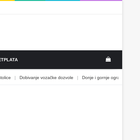
View your sh
TPLATA
ce
|
Dobivanje vozačke dozvole
|
Donje i gornje ograničenje
|
Ek