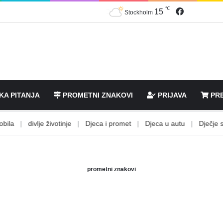
℃
Facebook
15
Stockholm
KA PITANJA
PROMETNI ZNAKOVI
PRIJAVA
PRE
a
|
divlje životinje
|
Djeca i promet
|
Djeca u autu
|
Dječje stoli
prometni znakovi