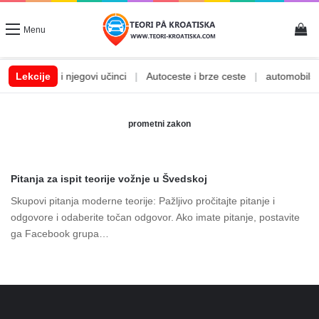
Vi
Menu
|
Lekcije
Alkohol i njegovi učinci
|
Autoceste i brze ceste
|
automobilske
prometni zakon
Pitanja za ispit teorije vožnje u Švedskoj
Skupovi pitanja moderne teorije: Pažljivo pročitajte pitanje i
odgovore i odaberite točan odgovor. Ako imate pitanje, postavite
ga Facebook grupa…