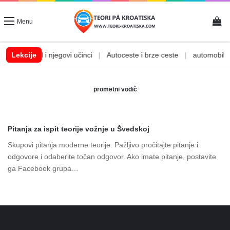
Vi
Menu
|
Lekcije
Alkohol i njegovi učinci
|
Autoceste i brze ceste
|
automobilske
prometni vodič
Pitanja za ispit teorije vožnje u Švedskoj
Skupovi pitanja moderne teorije: Pažljivo pročitajte pitanje i
odgovore i odaberite točan odgovor. Ako imate pitanje, postavite
ga Facebook grupa…