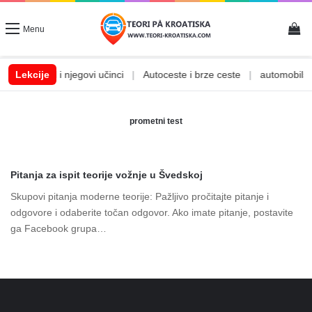
Vi
Menu
|
Lekcije
Alkohol i njegovi učinci
|
Autoceste i brze ceste
|
automobilske
prometni test
Pitanja za ispit teorije vožnje u Švedskoj
Skupovi pitanja moderne teorije: Pažljivo pročitajte pitanje i
odgovore i odaberite točan odgovor. Ako imate pitanje, postavite
ga Facebook grupa…