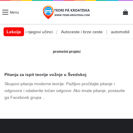
Vi
Menu
|
Lekcije
Alkohol i njegovi učinci
|
Autoceste i brze ceste
|
automobilske
prometni propisi
Pitanja za ispit teorije vožnje u Švedskoj
Skupovi pitanja moderne teorije: Pažljivo pročitajte pitanje i
odgovore i odaberite točan odgovor. Ako imate pitanje, postavite
ga Facebook grupa…