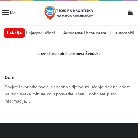
Vi
Menu
|
Lekcije
Alkohol i njegovi učinci
|
Autoceste i brze ceste
|
automobilske
prevod prometnih pojmova Švedska
Dom
Savjet: Iskoristite svoje slobodno vrijeme za učenje dok ne odete
na ispit svake minute koju posvetite učenju dobivate puno
informacija…