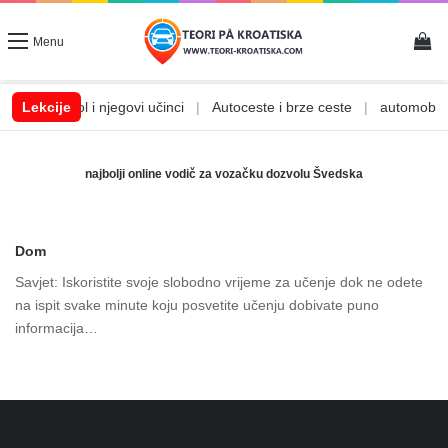
Vi
Menu
a
|
Lekcije
Alkohol i njegovi učinci
|
Autoceste i brze ceste
|
automobilsk
najbolji online vodič za vozačku dozvolu Švedska
Dom
Savjet: Iskoristite svoje slobodno vrijeme za učenje dok ne odete
na ispit svake minute koju posvetite učenju dobivate puno
informacija…