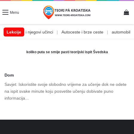
Vi
Menu
|
Lekcije
Alkohol i njegovi učinci
|
Autoceste i brze ceste
|
automobilske
koliko puta se smije pasti teorijski ispit Švedska
Dom
Savjet: Iskoristite svoje slobodno vrijeme za učenje dok ne odete
na ispit svake minute koju posvetite učenju dobivate puno
informacija…