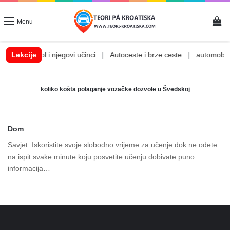
Vi
Menu
a
|
Lekcije
Alkohol i njegovi učinci
|
Autoceste i brze ceste
|
automobilsk
koliko košta polaganje vozačke dozvole u Švedskoj
Dom
Savjet: Iskoristite svoje slobodno vrijeme za učenje dok ne odete
na ispit svake minute koju posvetite učenju dobivate puno
informacija…