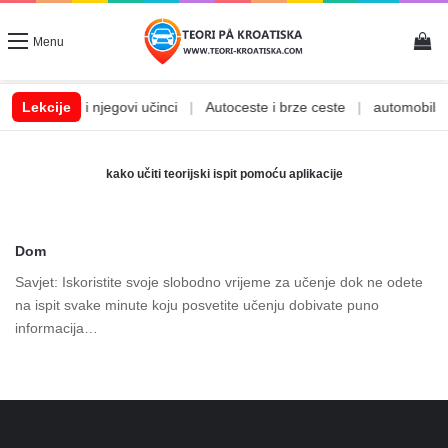
Vi
Menu
|
Lekcije
Alkohol i njegovi učinci
|
Autoceste i brze ceste
|
automobilske
kako učiti teorijski ispit pomoću aplikacije
Dom
Savjet: Iskoristite svoje slobodno vrijeme za učenje dok ne odete
na ispit svake minute koju posvetite učenju dobivate puno
informacija…