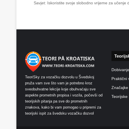
Savjet: Iskoristite svoje slobodno vrijeme za učenje
Teorijs
Dobivanj
TeoriSky za vozačku dozvolu u Švedskoj
Praktični 
pruža vam sve što vam je potrebno kroz
Značajke
sveobuhvatne lekcije koje obuhvaćaju sve
aspekte prometnih propisa i vozila, počevši od
Teorijske 
teorijskih pitanja pa sve do prometnih
znakova, kako bi vam pomogao u pripremi za
teorijski ispit za švedsku vozačku dozvol