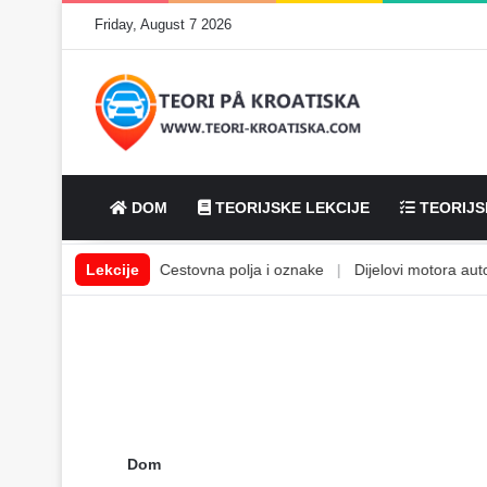
Friday, August 7 2026
DOM
TEORIJSKE LEKCIJE
TEORIJS
ilske tekućine
Lekcije
|
Cestovna polja i oznake
|
Dijelovi motora automo
Dom