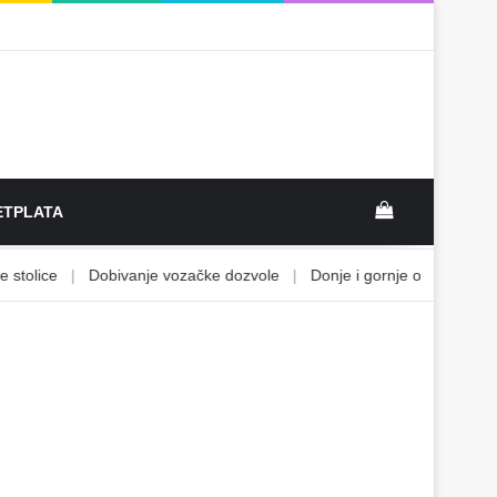
View your sh
TPLATA
olice
|
Dobivanje vozačke dozvole
|
Donje i gornje ograničenje
|