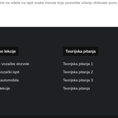
 dok ne odete na ispit svake minute koju posvetite učenju dobivate pun
ke lekcije
Teorijska pitanja
e vozačke dozvole
Teorijska pitanja 1
vozački ispit
Teorijska pitanja 2
 automobila
Teorijska pitanja 3
lekcije
Teorijska pitanja