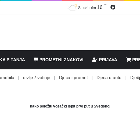
℃
Facebook
16
Stockholm
KA PITANJA
PROMETNI ZNAKOVI
PRIJAVA
PRE
bila
|
divlje životinje
|
Djeca i promet
|
Djeca u autu
|
Dječje st
kako položiti vozački ispit prvi put u Švedskoj