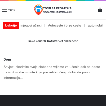
Vi
Menu
|
Lekcije
Alkohol i njegovi učinci
|
Autoceste i brze ceste
|
automobilske 
kako koristiti Trafikverket online test
Dom
Savjet: Iskoristite svoje slobodno vrijeme za učenje dok ne odete
na ispit svake minute koju posvetite učenju dobivate puno
informacija…