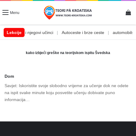
Vi
Menu
|
Lekcije
Alkohol i njegovi učinci
|
Autoceste i brze ceste
|
automobilske 
kako izbjeći greške na teorijskom ispitu Švedska
Dom
Savjet: Iskoristite svoje slobodno vrijeme za učenje dok ne odete
na ispit svake minute koju posvetite učenju dobivate puno
informacija…