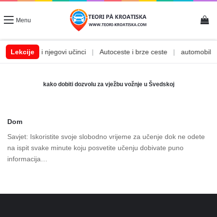
Vi
Menu
|
Lekcije
Alkohol i njegovi učinci
|
Autoceste i brze ceste
|
automobilske
kako dobiti dozvolu za vježbu vožnje u Švedskoj
Dom
Savjet: Iskoristite svoje slobodno vrijeme za učenje dok ne odete
na ispit svake minute koju posvetite učenju dobivate puno
informacija…