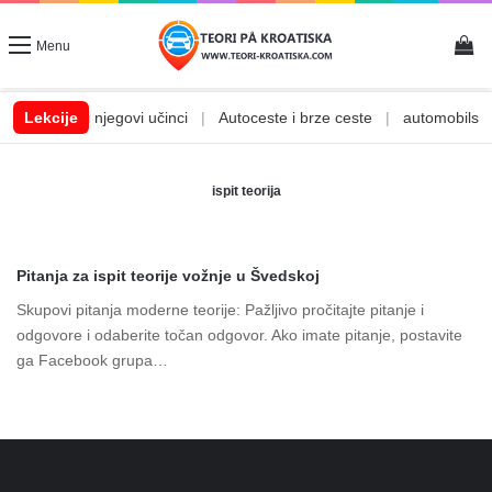
Vi
Menu
|
Alkohol i njegovi učinci
Lekcije
|
Autoceste i brze ceste
|
automobilske t
ispit teorija
Pitanja za ispit teorije vožnje u Švedskoj
Skupovi pitanja moderne teorije: Pažljivo pročitajte pitanje i
odgovore i odaberite točan odgovor. Ako imate pitanje, postavite
ga Facebook grupa…