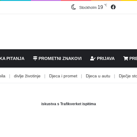
℃
Facebook
19
Stockholm
KA PITANJA
PROMETNI ZNAKOVI
PRIJAVA
PRE
|
divlje životinje
|
Djeca i promet
|
Djeca u autu
|
Dječje stolic
iskustva s Trafikverket ispitima