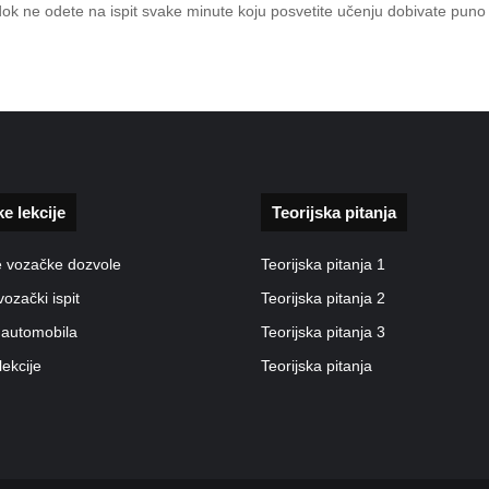
 dok ne odete na ispit svake minute koju posvetite učenju dobivate pun
ke lekcije
Teorijska pitanja
e vozačke dozvole
Teorijska pitanja 1
vozački ispit
Teorijska pitanja 2
 automobila
Teorijska pitanja 3
lekcije
Teorijska pitanja