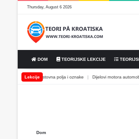
Thursday, August 6 2026
DOM
TEORIJSKE LEKCIJE
TEORIJS
ke tekućine
Lekcije
|
Cestovna polja i oznake
|
Dijelovi motora automobila
Dom