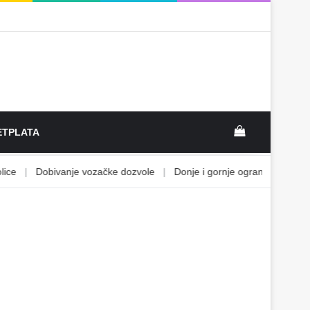
View your sh
TPLATA
e
|
Dobivanje vozačke dozvole
|
Donje i gornje ograničenje
|
Ek