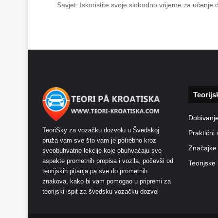
Savjet: Iskoristite svoje slobodno vrijeme za učenje
Teorijs
Dobivanj
TeoriSky za vozačku dozvolu u Švedskoj
Praktični 
pruža vam sve što vam je potrebno kroz
Značajke
sveobuhvatne lekcije koje obuhvaćaju sve
aspekte prometnih propisa i vozila, počevši od
Teorijske 
teorijskih pitanja pa sve do prometnih
znakova, kako bi vam pomogao u pripremi za
teorijski ispit za švedsku vozačku dozvol