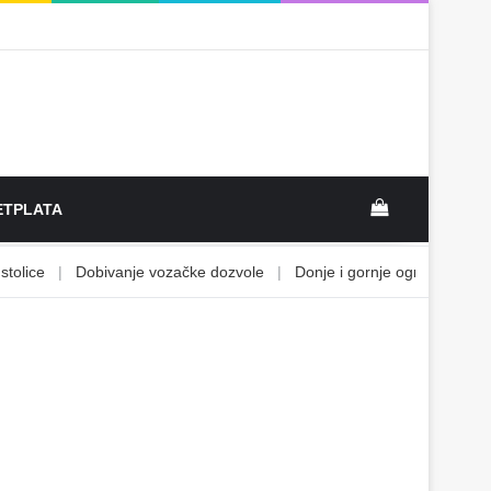
View your sh
TPLATA
ice
|
Dobivanje vozačke dozvole
|
Donje i gornje ograničenje
|
E