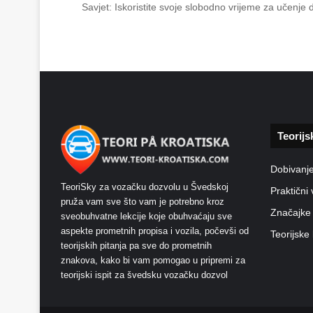
Savjet: Iskoristite svoje slobodno vrijeme za učenje
Teorijs
Dobivanj
TeoriSky za vozačku dozvolu u Švedskoj
Praktični 
pruža vam sve što vam je potrebno kroz
Značajke
sveobuhvatne lekcije koje obuhvaćaju sve
aspekte prometnih propisa i vozila, počevši od
Teorijske 
teorijskih pitanja pa sve do prometnih
znakova, kako bi vam pomogao u pripremi za
teorijski ispit za švedsku vozačku dozvol