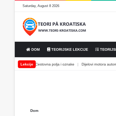
Saturday, August 8 2026
DOM
TEORIJSKE LEKCIJE
TEORIJS
lske tekućine
Lekcije
|
Cestovna polja i oznake
|
Dijelovi motora automobi
Dom