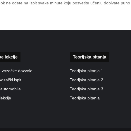
 dok ne odete na ispit svake minute koju posvetite učenju dobivate pun
ke lekcije
Teorijska pitanja
e vozačke dozvole
Teorijska pitanja 1
vozački ispit
Teorijska pitanja 2
 automobila
Teorijska pitanja 3
lekcije
Teorijska pitanja