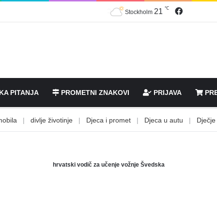
℃
Facebook
21
Stockholm
KA PITANJA
PROMETNI ZNAKOVI
PRIJAVA
PRE
la
|
divlje životinje
|
Djeca i promet
|
Djeca u autu
|
Dječje stol
hrvatski vodič za učenje vožnje Švedska