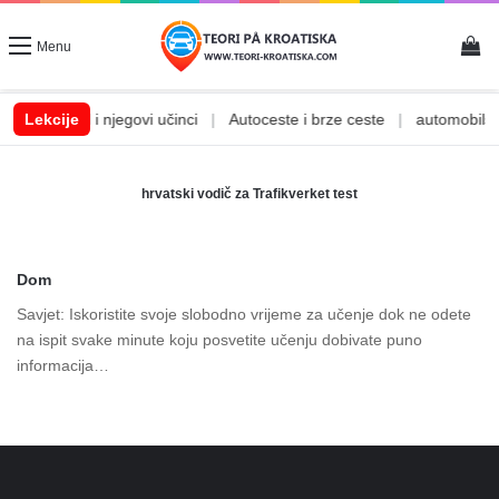
Vi
Menu
|
Lekcije
Alkohol i njegovi učinci
|
Autoceste i brze ceste
|
automobilske
hrvatski vodič za Trafikverket test
Dom
Savjet: Iskoristite svoje slobodno vrijeme za učenje dok ne odete
na ispit svake minute koju posvetite učenju dobivate puno
informacija…