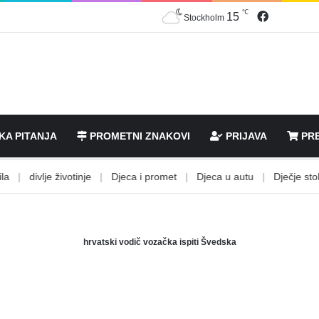
℃
Facebook
15
Stockholm
KA PITANJA
PROMETNI ZNAKOVI
PRIJAVA
PRE
|
divlje životinje
|
Djeca i promet
|
Djeca u autu
|
Dječje stolice
hrvatski vodič vozačka ispiti Švedska