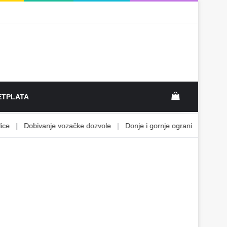
View your sh
TPLATA
|
Dobivanje vozačke dozvole
|
Donje i gornje ograničenje
|
Ekon