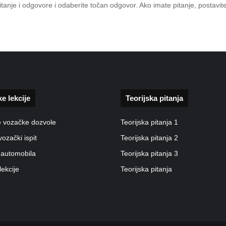
 pitanje i odgovore i odaberite točan odgovor. Ako imate pitanje, posta
ke lekcije
Teorijska pitanja
e vozačke dozvole
Teorijska pitanja 1
vozački ispit
Teorijska pitanja 2
 automobila
Teorijska pitanja 3
lekcije
Teorijska pitanja