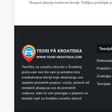
Skupovi pitanja moderne teorije: Pažljivo pročitajte
Teorijs
Dobivanj
TeoriSky za vozačku dozvolu u Švedskoj
Praktični 
pruža vam sve što vam je potrebno kroz
Značajke
sveobuhvatne lekcije koje obuhvaćaju sve
aspekte prometnih propisa i vozila, počevši od
Teorijske 
teorijskih pitanja pa sve do prometnih
znakova, kako bi vam pomogao u pripremi za
teorijski ispit za švedsku vozačku dozvol