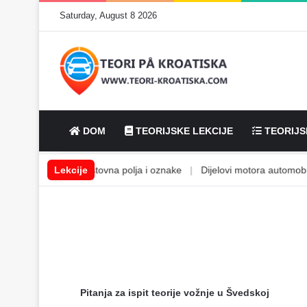
Saturday, August 8 2026
DOM
TEORIJSKE LEKCIJE
TEORIJS
 tekućine
|
Lekcije
Cestovna polja i oznake
|
Dijelovi motora automobila
Pitanja za ispit teorije vožnje u Švedskoj