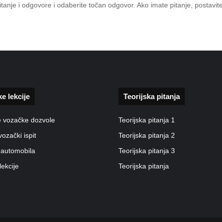
 pitanje i odgovore i odaberite točan odgovor. Ako imate pitanje, posta
ke lekcije
Teorijska pitanja
e vozačke dozvole
Teorijska pitanja 1
vozački ispit
Teorijska pitanja 2
 automobila
Teorijska pitanja 3
lekcije
Teorijska pitanja