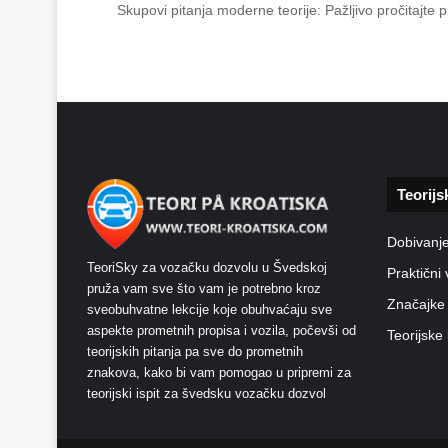
Skupovi pitanja moderne teorije: Pažljivo pročitajte
Teorijs
Dobivanj
TeoriSky za vozačku dozvolu u Švedskoj
Praktični 
pruža vam sve što vam je potrebno kroz
Značajke
sveobuhvatne lekcije koje obuhvaćaju sve
aspekte prometnih propisa i vozila, počevši od
Teorijske 
teorijskih pitanja pa sve do prometnih
znakova, kako bi vam pomogao u pripremi za
teorijski ispit za švedsku vozačku dozvol