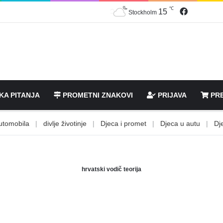
℃
Facebook
15
Stockholm
KA PITANJA
PROMETNI ZNAKOVI
PRIJAVA
PRE
mobila
|
divlje životinje
|
Djeca i promet
|
Djeca u autu
|
Dječje 
hrvatski vodič teorija