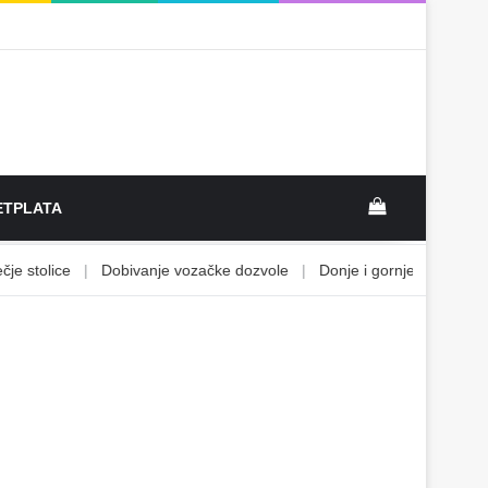
View your sh
TPLATA
stolice
|
Dobivanje vozačke dozvole
|
Donje i gornje ograničenje