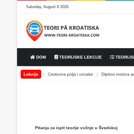
Saturday, August 8 2026
DOM
TEORIJSKE LEKCIJE
TEORIJS
mobilske tekućine
Lekcije
|
Cestovna polja i oznake
|
Dijelovi motora auto
Pitanja za ispit teorije vožnje u Švedskoj