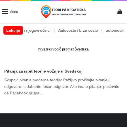
Vi
Menu
|
Lekcije
Alkohol i njegovi učinci
|
Autoceste i brze ceste
|
automobilske
hrvatski vodič promet Švedska
Pitanja za ispit teorije vožnje u Švedskoj
Skupovi pitanja moderne teorije: Pažljivo pročitajte pitanje i
odgovore i odaberite točan odgovor. Ako imate pitanje, postavite
ga Facebook grupa…