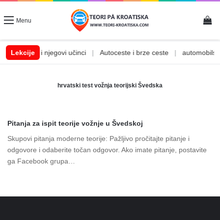
Vi
Menu
|
Lekcije
Alkohol i njegovi učinci
|
Autoceste i brze ceste
|
automobilske 
hrvatski test vožnja teorijski Švedska
Pitanja za ispit teorije vožnje u Švedskoj
Skupovi pitanja moderne teorije: Pažljivo pročitajte pitanje i
odgovore i odaberite točan odgovor. Ako imate pitanje, postavite
ga Facebook grupa…