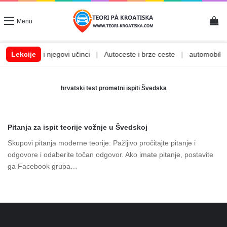
Vi
Menu
|
Lekcije
Alkohol i njegovi učinci
|
Autoceste i brze ceste
|
automobilske 
hrvatski test prometni ispiti Švedska
Pitanja za ispit teorije vožnje u Švedskoj
Skupovi pitanja moderne teorije: Pažljivo pročitajte pitanje i
odgovore i odaberite točan odgovor. Ako imate pitanje, postavite
ga Facebook grupa…