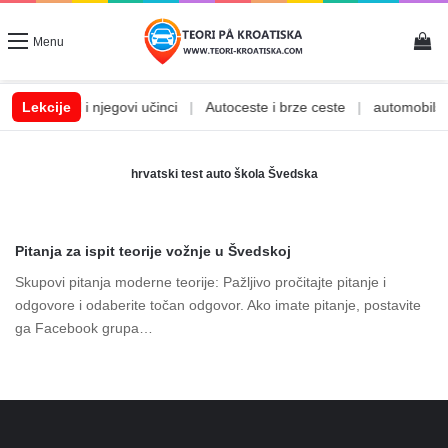
Vi
Menu
|
Lekcije
Alkohol i njegovi učinci
|
Autoceste i brze ceste
|
automobilske
hrvatski test auto škola Švedska
Pitanja za ispit teorije vožnje u Švedskoj
Skupovi pitanja moderne teorije: Pažljivo pročitajte pitanje i
odgovore i odaberite točan odgovor. Ako imate pitanje, postavite
ga Facebook grupa…