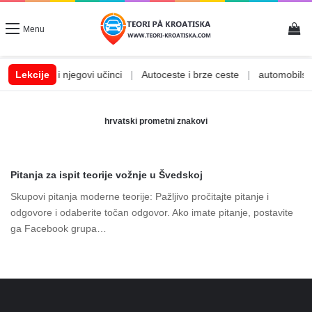
Vi
Menu
|
Lekcije
Alkohol i njegovi učinci
|
Autoceste i brze ceste
|
automobilske 
hrvatski prometni znakovi
Pitanja za ispit teorije vožnje u Švedskoj
Skupovi pitanja moderne teorije: Pažljivo pročitajte pitanje i
odgovore i odaberite točan odgovor. Ako imate pitanje, postavite
ga Facebook grupa…