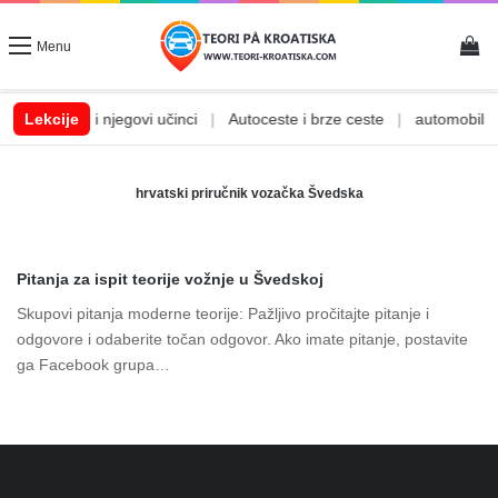
Vi
Menu
|
Lekcije
Alkohol i njegovi učinci
|
Autoceste i brze ceste
|
automobilske
hrvatski priručnik vozačka Švedska
Pitanja za ispit teorije vožnje u Švedskoj
Skupovi pitanja moderne teorije: Pažljivo pročitajte pitanje i
odgovore i odaberite točan odgovor. Ako imate pitanje, postavite
ga Facebook grupa…