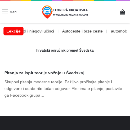
Vi
Menu
a
|
Lekcije
Alkohol i njegovi učinci
|
Autoceste i brze ceste
|
automobilsk
hrvatski priručnik promet Švedska
Pitanja za ispit teorije vožnje u Švedskoj
Skupovi pitanja moderne teorije: Pažljivo pročitajte pitanje i
odgovore i odaberite točan odgovor. Ako imate pitanje, postavite
ga Facebook grupa…