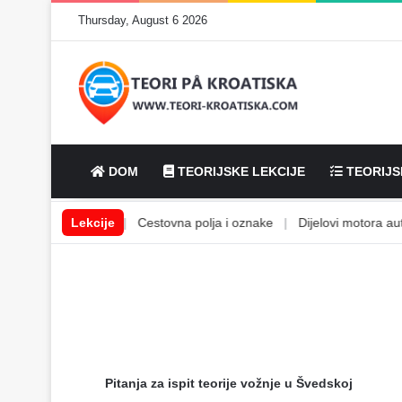
Thursday, August 6 2026
DOM
TEORIJSKE LEKCIJE
TEORIJS
bilske tekućine
Lekcije
|
Cestovna polja i oznake
|
Dijelovi motora autom
Pitanja za ispit teorije vožnje u Švedskoj