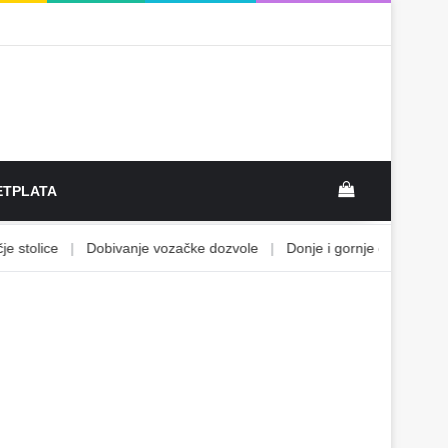
View your sh
TPLATA
tolice
|
Dobivanje vozačke dozvole
|
Donje i gornje ograničenje
|