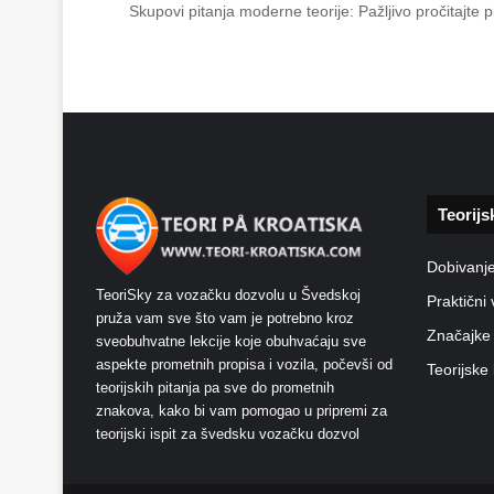
Skupovi pitanja moderne teorije: Pažljivo pročitajte
Teorijs
Dobivanj
TeoriSky za vozačku dozvolu u Švedskoj
Praktični 
pruža vam sve što vam je potrebno kroz
Značajke
sveobuhvatne lekcije koje obuhvaćaju sve
aspekte prometnih propisa i vozila, počevši od
Teorijske 
teorijskih pitanja pa sve do prometnih
znakova, kako bi vam pomogao u pripremi za
teorijski ispit za švedsku vozačku dozvol