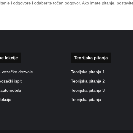
 pitanje i odgovore i odaberite točan odgovor. Ako imate pitanje, posta
ke lekcije
Teorijska pitanja
e vozačke dozvole
Teorijska pitanja 1
vozački ispit
Teorijska pitanja 2
 automobila
Teorijska pitanja 3
lekcije
Teorijska pitanja