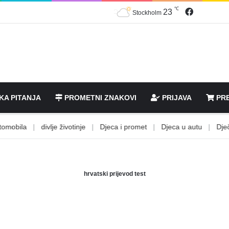
℃
Facebook
23
Stockholm
KA PITANJA
PROMETNI ZNAKOVI
PRIJAVA
PRE
obila
|
divlje životinje
|
Djeca i promet
|
Djeca u autu
|
Dječje s
hrvatski prijevod test