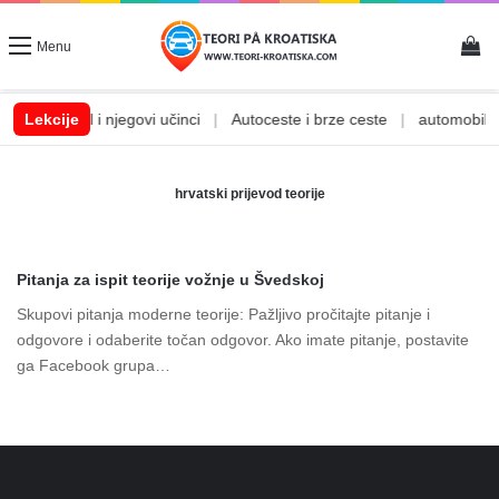
Vi
Menu
a
|
Lekcije
Alkohol i njegovi učinci
|
Autoceste i brze ceste
|
automobilske
hrvatski prijevod teorije
Pitanja za ispit teorije vožnje u Švedskoj
Skupovi pitanja moderne teorije: Pažljivo pročitajte pitanje i
odgovore i odaberite točan odgovor. Ako imate pitanje, postavite
ga Facebook grupa…