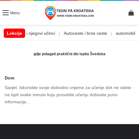
Vi
Menu
|
Lekcije
Alkohol i njegovi učinci
|
Autoceste i brze ceste
|
automobilske
gdje polagati praktični dio ispita Švedska
Dom
Savjet: Iskoristite svoje slobodno vrijeme za učenje dok ne odete
na ispit svake minute koju posvetite učenju dobivate puno
informacija…