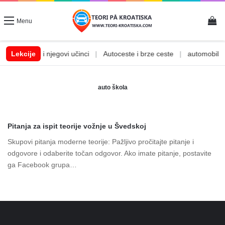
Vi
Menu
|
Lekcije
Alkohol i njegovi učinci
|
Autoceste i brze ceste
|
automobilske
auto škola
Pitanja za ispit teorije vožnje u Švedskoj
Skupovi pitanja moderne teorije: Pažljivo pročitajte pitanje i
odgovore i odaberite točan odgovor. Ako imate pitanje, postavite
ga Facebook grupa…