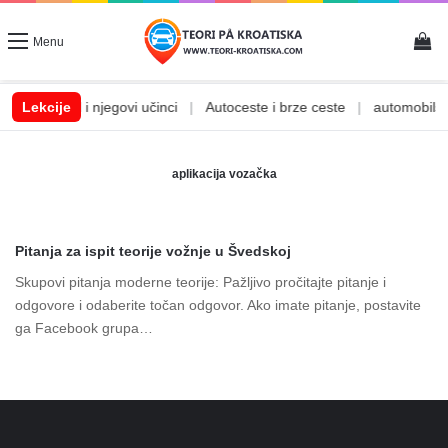
Vi
Menu
|
Lekcije
Alkohol i njegovi učinci
|
Autoceste i brze ceste
|
automobilske
aplikacija vozačka
Pitanja za ispit teorije vožnje u Švedskoj
Skupovi pitanja moderne teorije: Pažljivo pročitajte pitanje i
odgovore i odaberite točan odgovor. Ako imate pitanje, postavite
ga Facebook grupa…