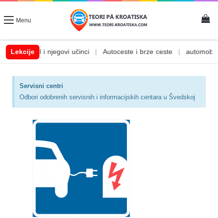
Menu
inci
Lekcije
|
Autoceste i brze ceste
|
automobilske tekućine
|
Cestovna
Servisni centri
Odbori odobrenih servisnih i informacijskih centara u Švedskoj