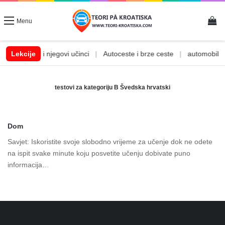
Vi
Menu
|
Lekcije
Alkohol i njegovi učinci
|
Autoceste i brze ceste
|
automobilske
testovi za kategoriju B Švedska hrvatski
Dom
Savjet: Iskoristite svoje slobodno vrijeme za učenje dok ne odete
na ispit svake minute koju posvetite učenju dobivate puno
informacija…