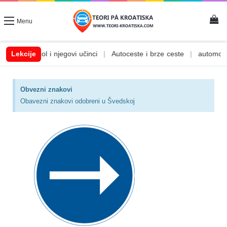
Menu
i njegovi učinci
Lekcije
|
Autoceste i brze ceste
|
automobilske tekućine
Obvezni znakovi
Obavezni znakovi odobreni u Švedskoj